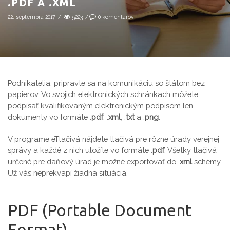
.PDF A .XML
22. septembra 2017
/
5223
/
0
komentárov
Podnikatelia, pripravte sa na komunikáciu so štátom bez
papierov. Vo svojich elektronických schránkach môžete
podpísať kvalifikovaným elektronickým podpisom len
dokumenty vo formáte .
pdf
, .
xml
, .
txt
a .
png
.
V programe eTlačivá nájdete tlačivá pre rôzne úrady verejnej
správy a každé z nich uložíte vo formáte .
pdf
. Všetky tlačivá
určené pre daňový úrad je možné exportovať do .
xml
schémy.
Už vás neprekvapí žiadna situácia.
PDF (Portable Document
Format)