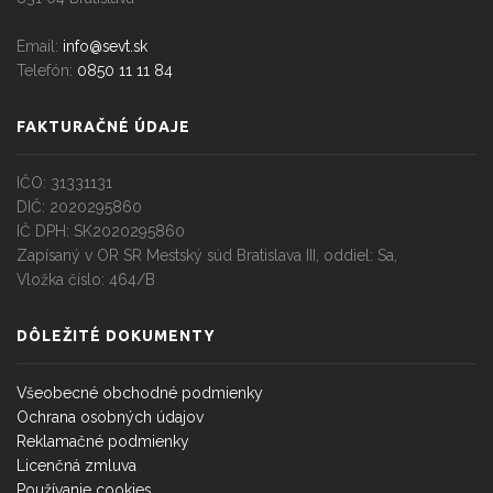
Email:
info@sevt.sk
Telefón:
0850 11 11 84
FAKTURAČNÉ ÚDAJE
IČO: 31331131
DIČ: 2020295860
IČ DPH: SK2020295860
Zapísaný v OR SR Mestský súd Bratislava III, oddiel: Sa,
Vložka číslo: 464/B
DÔLEŽITÉ DOKUMENTY
Všeobecné obchodné podmienky
Ochrana osobných údajov
Reklamačné podmienky
Licenčná zmluva
Používanie cookies