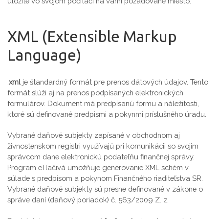
uložíte vo svojom počítači na vami požadované miesto.
XML (Extensible Markup
Language)
.
xml
je štandardný formát pre prenos dátových údajov. Tento
formát slúži aj na prenos podpísaných elektronických
formulárov. Dokument má predpísanú formu a náležitosti,
ktoré sú definované predpismi a pokynmi príslušného úradu.
Vybrané daňové subjekty zapísané v obchodnom aj
živnostenskom registri využívajú pri komunikácii so svojim
správcom dane elektronickú podateľňu finančnej správy.
Program eTlačivá umožňuje generovanie XML schém v
súlade s predpisom a pokynom Finančného riaditeľstva SR.
Vybrané daňové subjekty sú presne definované v zákone o
správe daní (daňový poriadok) č. 563/2009 Z. z.