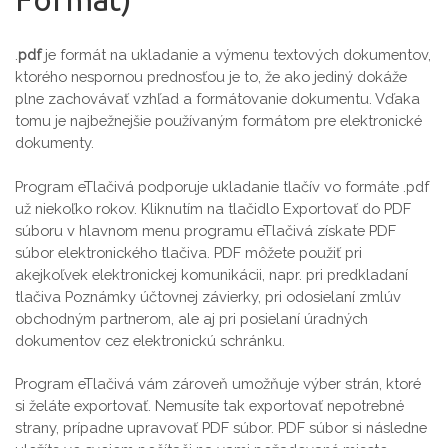
.
pdf
je formát na ukladanie a výmenu textových dokumentov,
ktorého nespornou prednosťou je to, že ako jediný dokáže
plne zachovávať vzhľad a formátovanie dokumentu. Vďaka
tomu je najbežnejšie používaným formátom pre elektronické
dokumenty.
Program eTlačivá podporuje ukladanie tlačív vo formáte .pdf
už niekoľko rokov. Kliknutím na tlačidlo Exportovať do PDF
súboru v hlavnom menu programu eTlačivá získate PDF
súbor elektronického tlačiva. PDF môžete použiť pri
akejkoľvek elektronickej komunikácii, napr. pri predkladaní
tlačiva Poznámky účtovnej závierky, pri odosielaní zmlúv
obchodným partnerom, ale aj pri posielaní úradných
dokumentov cez elektronickú schránku.
Program eTlačivá vám zároveň umožňuje výber strán, ktoré
si želáte exportovať. Nemusíte tak exportovať nepotrebné
strany, prípadne upravovať PDF súbor. PDF súbor si následne