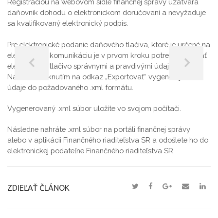
Registráciou na webovom sídle finančnej správy uzatvára
daňovník dohodu o elektronickom doručovaní a nevyžaduje
sa kvalifikovaný elektronický podpis.
Pre elektronické podanie daňového tlačiva, ktoré je určené na
elektronickú komunikáciu je v prvom kroku potrebné vypísať
elektronické tlačivo správnymi a pravdivými údajmi.
Následne kliknutím na odkaz „Exportovať“ vygenerujete
údaje do požadovaného .xml formátu.
Vygenerovaný .xml súbor uložíte vo svojom počítači.
Následne nahráte .xml súbor na portáli finančnej správy
alebo v aplikácii Finančného riaditeľstva SR a odošlete ho do
elektronickej podateľne Finančného riaditeľstva SR.
ZDIEĽAŤ ČLÁNOK