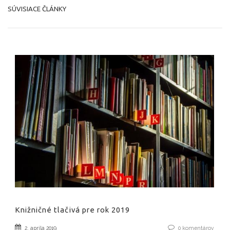
SÚVISIACE ČLÁNKY
Knižničné tlačivá pre rok 2019
2. apríla 2019
0
komentárov