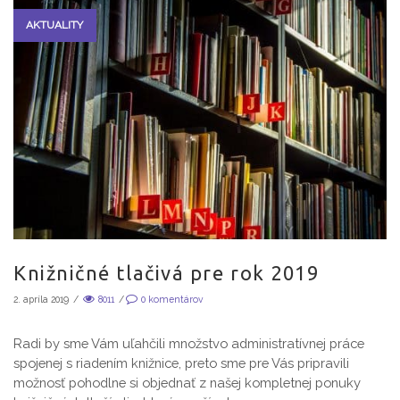
AKTUALITY
Knižničné tlačivá pre rok 2019
2. apríla 2019
/
8011
/
0
komentárov
Radi by sme Vám uľahčili množstvo administratívnej práce
spojenej s riadením knižnice, preto sme pre Vás pripravili
možnosť pohodlne si objednať z našej kompletnej ponuky