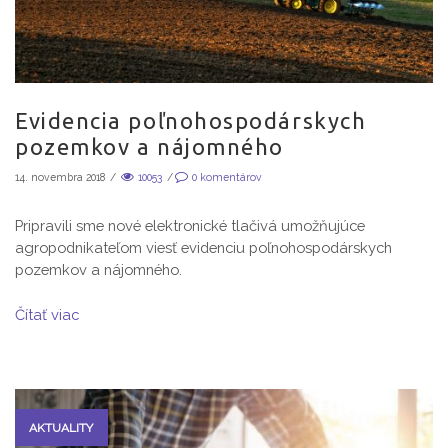
Evidencia poľnohospodárskych
pozemkov a nájomného
14. novembra 2018
/
10053
/
0
komentárov
Pripravili sme nové elektronické tlačivá umožňujúce
agropodnikateľom viesť evidenciu poľnohospodárskych
pozemkov a nájomného.
Čítať viac
AKTUALITY