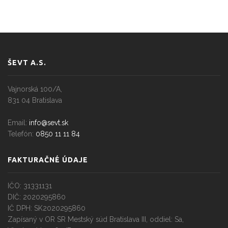
ŠEVT A.S.
Vajnorská 100/A,
831 04 Bratislava
Email:
info@sevt.sk
Telefón:
0850 11 11 84
FAKTURAČNÉ ÚDAJE
IČO: 31331131
DIČ: 2020295860
IČ DPH: SK2020295860
Zapísaný v OR SR Mestský súd Bratislava III, oddiel: Sa,