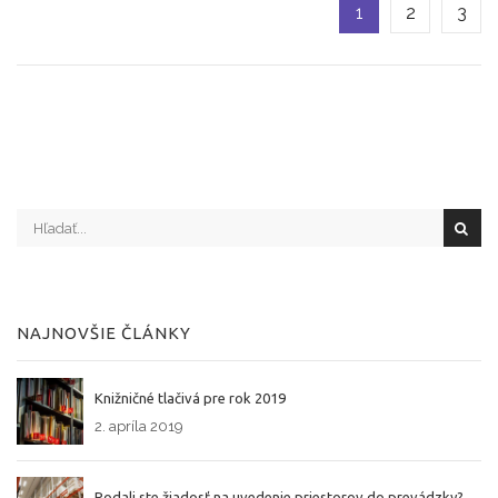
1
2
3
NAJNOVŠIE ČLÁNKY
Knižničné tlačivá pre rok 2019
2. apríla 2019
Podali ste žiadosť na uvedenie priestorov do prevádzky?