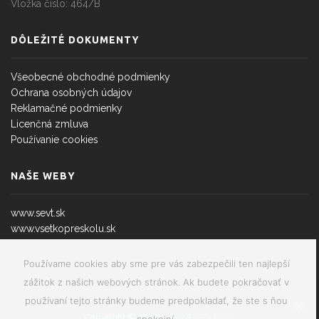
Vložka číslo: 464/B
DÔLEŽITÉ DOKUMENTY
Všeobecné obchodné podmienky
Ochrana osobných údajov
Reklamačné podmienky
Licenčná zmluva
Používanie cookies
NAŠE WEBY
www.sevt.sk
www.vsetkopreskolu.sk
Používame cookies aby sme pre vás zabezpečili ten najlepší
zážitok z našich webových stránok. Ak budete pokračovať v
používaní tejto stránky budeme predpokladať, že ste s ňou
Copyright © 2009 - 2025
ŠEVT a.s.