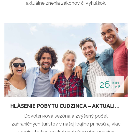
aktuálne znenia zákonov či vyhlášok.
26
JÚN
2018
HLÁSENIE POBYTU CUDZINCA – AKTUALIZOVANÉ TLAČIVÁ
Dovolenková sezóna a zvýšený počet
zahraničných turistov v našej krajine prinesú aj viac
administratívy poskytovateľom ubytovacích