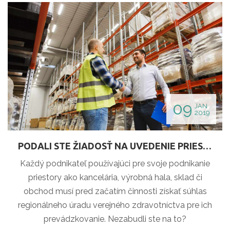
09
JAN
2019
PODALI STE ŽIADOSŤ NA UVEDENIE PRIESTOROV DO PREVÁDZKY?
Každý podnikateľ používajúci pre svoje podnikanie
priestory ako kancelária, výrobná hala, sklad či
obchod musí pred začatím činnosti získať súhlas
regionálneho úradu verejného zdravotníctva pre ich
prevádzkovanie. Nezabudli ste na to?