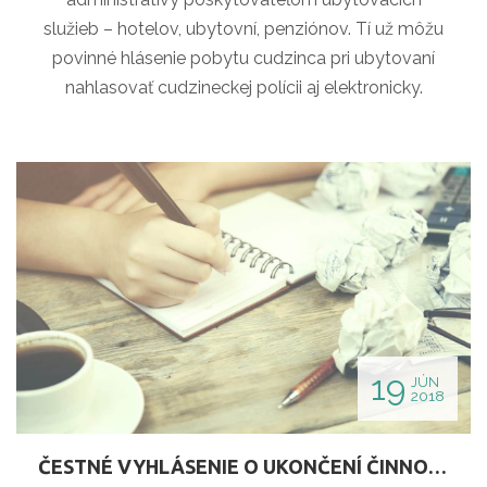
služieb – hotelov, ubytovní, penziónov. Tí už môžu
povinné hlásenie pobytu cudzinca pri ubytovaní
nahlasovať cudzineckej polícii aj elektronicky.
19
JÚN
2018
ČESTNÉ VYHLÁSENIE O UKONČENÍ ČINNOSTI SZČO