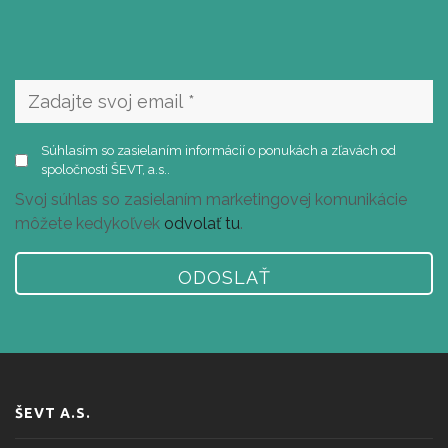
Email
*
Súhlas
Súhlasím so zasielaním informácií o ponukách a zľavách od
so
spoločnosti ŠEVT, a.s..
zasielaním
Svoj súhlas so zasielaním marketingovej komunikácie
marketingových
môžete kedykoľvek
odvolať tu
.
materiálov
*
ŠEVT A.S.