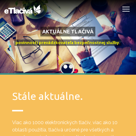
Me
AKTUÁLNE TLAČIVÁ
povinnosti prevádzkovateľa bezpečnostnej služby.
Stále aktuálne.
Viac ako 1000 elektronických tlačív, viac ako 10
oblastí použitia, tlačivá určené pre všetkých a