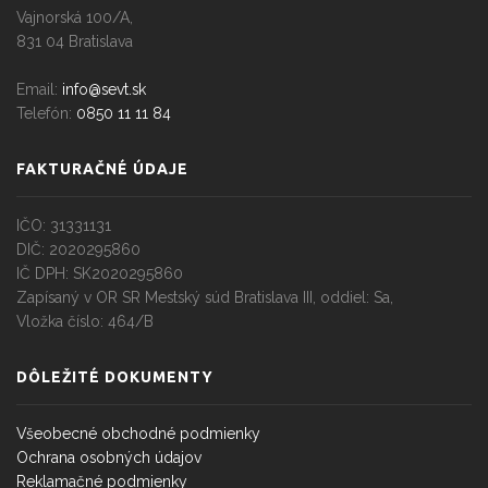
Vajnorská 100/A,
831 04 Bratislava
Email:
info@sevt.sk
Telefón:
0850 11 11 84
FAKTURAČNÉ ÚDAJE
IČO: 31331131
DIČ: 2020295860
IČ DPH: SK2020295860
Zapísaný v OR SR Mestský súd Bratislava III, oddiel: Sa,
Vložka číslo: 464/B
DÔLEŽITÉ DOKUMENTY
Všeobecné obchodné podmienky
Ochrana osobných údajov
Reklamačné podmienky