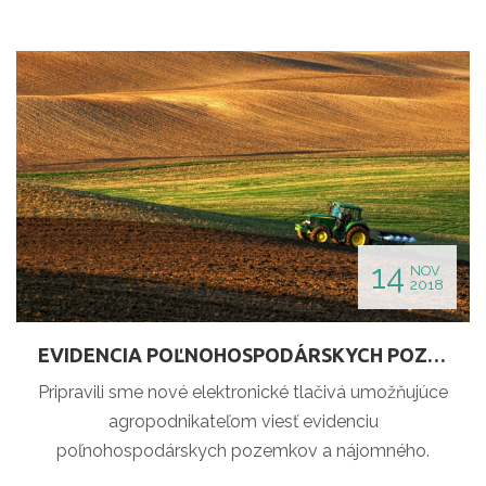
14
NOV
2018
EVIDENCIA POĽNOHOSPODÁRSKYCH POZEMKOV A NÁJOMNÉHO
Pripravili sme nové elektronické tlačivá umožňujúce
agropodnikateľom viesť evidenciu
poľnohospodárskych pozemkov a nájomného.