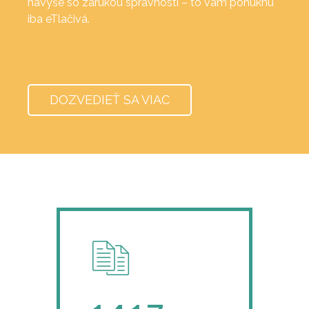
navyše so zárukou správnosti – to vám ponúknu
iba eTlačivá.
DOZVEDIEŤ SA VIAC