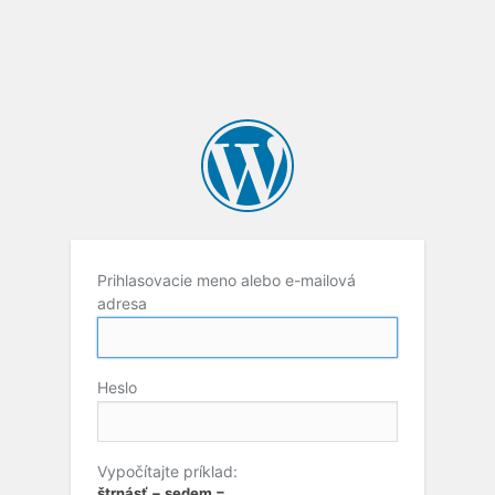
Prihlasovacie meno alebo e-mailová
adresa
Heslo
Vypočítajte príklad:
štrnásť − sedem =